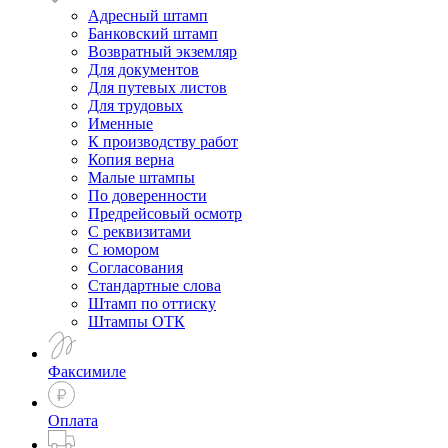
Адресный штамп
Банковский штамп
Возвратный экземляр
Для документов
Для путевых листов
Для трудовых
Именные
К производству работ
Копия верна
Малые штампы
По доверенности
Предрейсовый осмотр
С реквизитами
С юмором
Согласования
Стандартные слова
Штамп по оттиску
Штампы ОТК
Факсимиле
Оплата