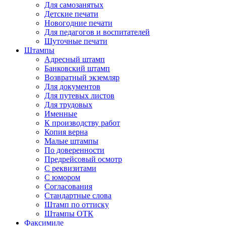
Для самозанятых
Детские печати
Новогодние печати
Для педагогов и воспитателей
Шуточные печати
Штампы
Адресный штамп
Банковский штамп
Возвратный экземляр
Для документов
Для путевых листов
Для трудовых
Именные
К производству работ
Копия верна
Малые штампы
По доверенности
Предрейсовый осмотр
С реквизитами
С юмором
Согласования
Стандартные слова
Штамп по оттиску
Штампы ОТК
Факсимиле