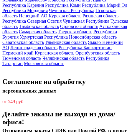
Республика Карелия
Республика Коми
Республика Марий Эл
Республика Мордовия
Чеченская Республика
Псковская
область
Ненецкий АО
Курская область
Рязанская область
Республика Северная Осетия
Чувашская Республика
Тульская
область
Тамбовская область
Орловская область
Астраханская
область
Самарская область
Тверская область
Республика
Бурятия
Удмуртская Республика
Новосибирская область
Саратовская область
Ульяновская область
Ямало-Ненецкий
АО
Ленинградская область
Республика Башкортостан
Пермский край
Курганская область
Оренбургская область
Тюменская область
Челябинская область
Республика
Татарстан
Московская область
Соглашение на обработку
персональных данных
от 549 руб
Делайте заказы не выходя из дома/
офиса!
Отправляем заказы СДЭК или Почтой РФ, в пункт