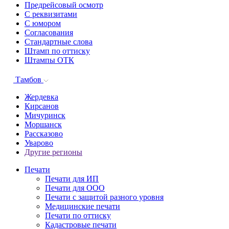
Предрейсовый осмотр
С реквизитами
С юмором
Согласования
Стандартные слова
Штамп по оттиску
Штампы ОТК
Тамбов
Жердевка
Кирсанов
Мичуринск
Моршанск
Рассказово
Уварово
Другие регионы
Печати
Печати для ИП
Печати для ООО
Печати с защитой разного уровня
Медицинские печати
Печати по оттиску
Кадастровые печати