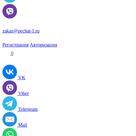
zakaz@pechat-1.ru
Регистрация
Авторизация
0
VK
Viber
Telergram
Mail