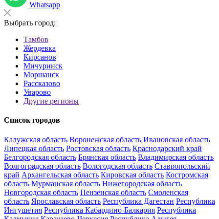
Whatsapp
Выбрать город:
Тамбов
Жердевка
Кирсанов
Мичуринск
Моршанск
Рассказово
Уварово
Другие регионы
Список городов
Калужская область
Воронежская область
Ивановская область
Липецкая область
Ростовская область
Краснодарский край
Белгородская область
Брянская область
Владимирская область
Волгоградская область
Вологодская область
Ставропольский
край
Архангельская область
Кировская область
Костромская
область
Мурманская область
Нижегородская область
Новгородская область
Пензенская область
Смоленская
область
Ярославская область
Республика Дагестан
Республика
Ингушетия
Республика Кабардино-Балкария
Республика
Калмыкия
Карачаево-Черкесия
Республика Адыгея