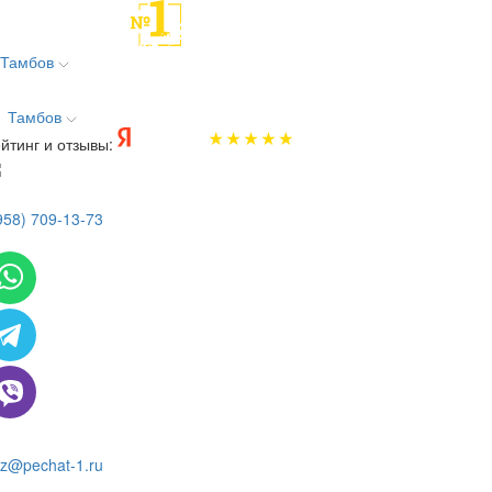
Тамбов
Тамбов
йтинг и отзывы:
958) 709-13-73
 всем вопросам и заказам пишите:
z@pechat-1.ru