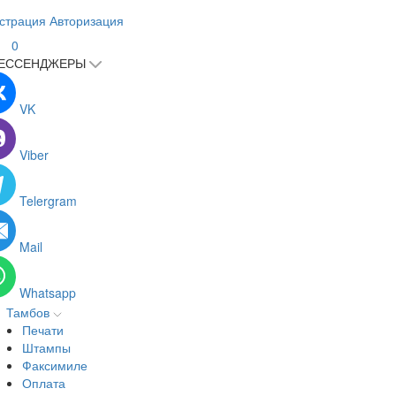
страция
Авторизация
0
ЕССЕНДЖЕРЫ
VK
Viber
Telergram
Mail
Whatsapp
Тамбов
Печати
Штампы
Факсимиле
Оплата