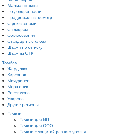
Малые штампы
По доверенности
Предрейсовый осмотр
С реквизитами
С юмором
Согласования
Стандартные слова
Штамп по оттиску
Штампы ОТК
Тамбов
Жердевка
Кирсанов
Мичуринск
Моршанск
Рассказово
Уварово
Другие регионы
Печати
Печати для ИП
Печати для ООО
Печати с защитой разного уровня