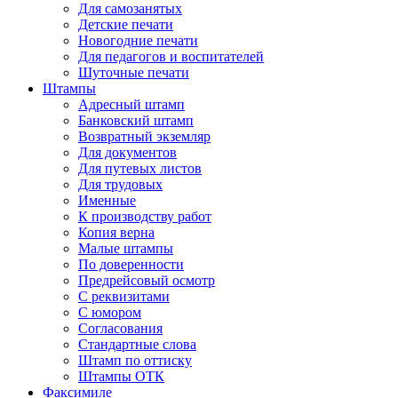
Для самозанятых
Детские печати
Новогодние печати
Для педагогов и воспитателей
Шуточные печати
Штампы
Адресный штамп
Банковский штамп
Возвратный экземляр
Для документов
Для путевых листов
Для трудовых
Именные
К производству работ
Копия верна
Малые штампы
По доверенности
Предрейсовый осмотр
С реквизитами
С юмором
Согласования
Стандартные слова
Штамп по оттиску
Штампы ОТК
Факсимиле