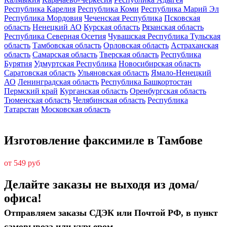
Республика Карелия
Республика Коми
Республика Марий Эл
Республика Мордовия
Чеченская Республика
Псковская
область
Ненецкий АО
Курская область
Рязанская область
Республика Северная Осетия
Чувашская Республика
Тульская
область
Тамбовская область
Орловская область
Астраханская
область
Самарская область
Тверская область
Республика
Бурятия
Удмуртская Республика
Новосибирская область
Саратовская область
Ульяновская область
Ямало-Ненецкий
АО
Ленинградская область
Республика Башкортостан
Пермский край
Курганская область
Оренбургская область
Тюменская область
Челябинская область
Республика
Татарстан
Московская область
Изготовление факсимиле в Тамбове
от 549 руб
Делайте заказы не выходя из дома/
офиса!
Отправляем заказы СДЭК или Почтой РФ, в пункт
самовывоза или курьером