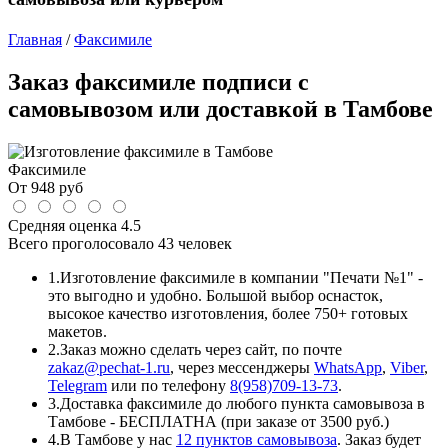
Главная
/
Факсимиле
Заказ факсимиле подписи с
самовывозом или доставкой в Тамбове
Факсимиле
От
948
руб
Средняя оценка
4.5
Всего проголосовало
43 человек
1.
Изготовление факсимиле в компании "Печати №1" -
это выгодно и удобно. Большой выбор оснасток,
высокое качество изготовления, более 750+ готовых
макетов.
2.
Заказ можно сделать через сайт, по почте
zakaz@pechat-1.ru
, через мессенджеры
WhatsApp
,
Viber
,
Telegram
или по телефону
8(958)709-13-73
.
3.
Доставка факсимиле до любого пункта самовывоза в
Тамбове - БЕСПЛАТНА (при заказе от 3500 руб.)
4.
В Тамбове у нас
12 пунктов самовывоза
. Заказ будет