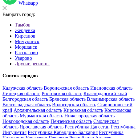
Whatsapp
Выбрать город:
Тамбов
Жердевка
Кирсанов
Мичуринск
Моршанск
Рассказово
Уварово
Другие регионы
Список городов
Калужская область
Воронежская область
Ивановская область
Липецкая область
Ростовская область
Краснодарский край
Белгородская область
Брянская область
Владимирская область
Волгоградская область
Вологодская область
Ставропольский
край
Архангельская область
Кировская область
Костромская
область
Мурманская область
Нижегородская область
Новгородская область
Пензенская область
Смоленская
область
Ярославская область
Республика Дагестан
Республика
Ингушетия
Республика Кабардино-Балкария
Республика
Калмыкия
Карачаево-Черкесия
Республика Адыгея