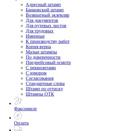
Адресный штамп
Банковский штамп
Возвратный экземляр
Для документов
Для путевых листов
Для трудовых
Именные
К производству работ
Копия верна
Малые штампы
По доверенности
Предрейсовый осмотр
С реквизитами
С юмором
Согласования
Стандартные слова
Штамп по оттиску
Штампы ОТК
Факсимиле
Оплата