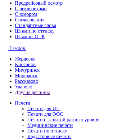
Предрейсовый осмотр
С реквизитами
С юмором
Согласования
Стандартные слова
Штамп по оттиску
Штампы ОТК
Тамбов
Жердевка
Кирсанов
Мичуринск
Моршанск
Рассказово
Уварово
Другие регионы
Печати
Печати для ИП
Печати для ООО
Печати с защитой разного уровня
Медицинские печати
Печати по оттиску
Кадастровые печати