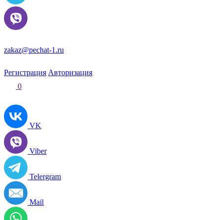
zakaz@pechat-1.ru
Регистрация
Авторизация
0
VK
Viber
Telergram
Mail