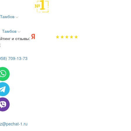
Тамбов
Тамбов
йтинг и отзывы:
958) 709-13-73
 всем вопросам и заказам пишите:
z@pechat-1.ru