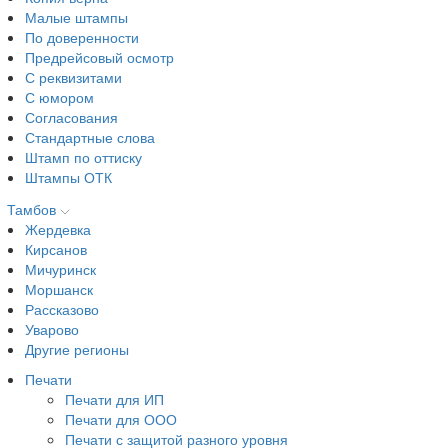
Малые штампы
По доверенности
Предрейсовый осмотр
С реквизитами
С юмором
Согласования
Стандартные слова
Штамп по оттиску
Штампы ОТК
Тамбов
Жердевка
Кирсанов
Мичуринск
Моршанск
Рассказово
Уварово
Другие регионы
Печати
Печати для ИП
Печати для ООО
Печати с защитой разного уровня