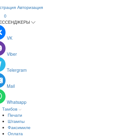
страция
Авторизация
0
ЕССЕНДЖЕРЫ
VK
Viber
Telergram
Mail
Whatsapp
Тамбов
Печати
Штампы
Факсимиле
Оплата