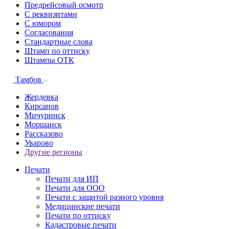
Предрейсовый осмотр
С реквизитами
С юмором
Согласования
Стандартные слова
Штамп по оттиску
Штампы ОТК
Тамбов
Жердевка
Кирсанов
Мичуринск
Моршанск
Рассказово
Уварово
Другие регионы
Печати
Печати для ИП
Печати для ООО
Печати с защитой разного уровня
Медицинские печати
Печати по оттиску
Кадастровые печати