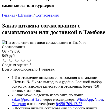
самовывоза или курьером
Главная
/
Штампы
/
Согласования
Заказ штампа согласования с
самовывозом или доставкой в Тамбове
Согласования
От
749
руб
849
руб
Средняя оценка
5
Всего проголосовало
1 человек
1.
Изготовление штампов согласования в компании
"Печати №1" - это выгодно и удобно. Большой выбор
оснасток, высокое качество изготовления, более 750+
готовых макетов.
2.
Заказ можно сделать через сайт, по почте
zakaz@pechat-1.ru
, через мессенджеры
WhatsApp
,
Viber
,
Telegram
или по телефону
8(958)709-13-73
.
3.
Доставка штампа согласования до любого пункта