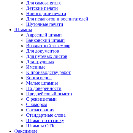
Для самозанятых
Детские печати
Новогодние печати
Для педагогов и воспитателей
Шуточные печати
Штампы
Адресный штамп
Банковский штамп
Возвратный экземляр
Для документов
Для путевых листов
Для трудовых
Именные
К производству работ
Копия верна
Малые штампы
По доверенности
Предрейсовый осмотр
С реквизитами
С юмором
Согласования
Стандартные слова
Штамп по оттиску
Штампы ОТК
Факсимиле