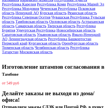
Республика Карелия
Республика Коми
Республика Марий Эл
Республика Мордовия
Чеченская Республика
Псковская
область
Ненецкий АО
Курская область
Рязанская область
Республика Северная Осетия
Чувашская Республика
Тульская
область
Тамбовская область
Орловская область
Астраханская
область
Самарская область
Тверская область
Республика
Бурятия
Удмуртская Республика
Новосибирская область
Саратовская область
Ульяновская область
Ямало-Ненецкий
АО
Ленинградская область
Республика Башкортостан
Пермский край
Курганская область
Оренбургская область
Тюменская область
Челябинская область
Республика
Татарстан
Московская область
Изготовление штампов согласования в
Тамбове
от 549 руб
Делайте заказы не выходя из дома/
офиса!
Отправляем заказы СДЭК или Почтой РФ, в пункт