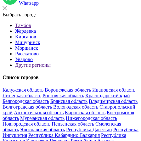
Whatsapp
Выбрать город:
Тамбов
Жердевка
Кирсанов
Мичуринск
Моршанск
Рассказово
Уварово
Другие регионы
Список городов
Калужская область
Воронежская область
Ивановская область
Липецкая область
Ростовская область
Краснодарский край
Белгородская область
Брянская область
Владимирская область
Волгоградская область
Вологодская область
Ставропольский
край
Архангельская область
Кировская область
Костромская
область
Мурманская область
Нижегородская область
Новгородская область
Пензенская область
Смоленская
область
Ярославская область
Республика Дагестан
Республика
Ингушетия
Республика Кабардино-Балкария
Республика
Калмыкия
Карачаево-Черкесия
Республика Адыгея