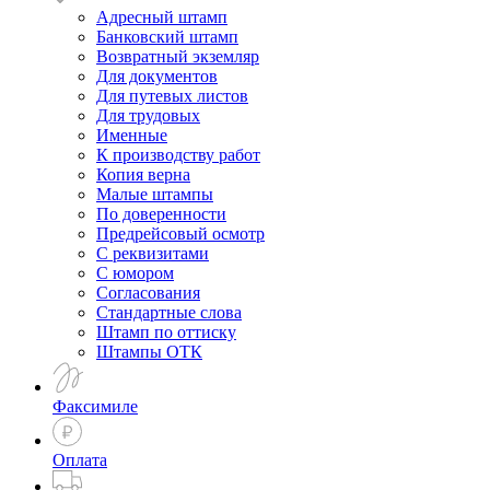
Адресный штамп
Банковский штамп
Возвратный экземляр
Для документов
Для путевых листов
Для трудовых
Именные
К производству работ
Копия верна
Малые штампы
По доверенности
Предрейсовый осмотр
С реквизитами
С юмором
Согласования
Стандартные слова
Штамп по оттиску
Штампы ОТК
Факсимиле
Оплата