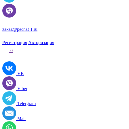
zakaz@pechat-1.ru
Регистрация
Авторизация
0
VK
Viber
Telergram
Mail